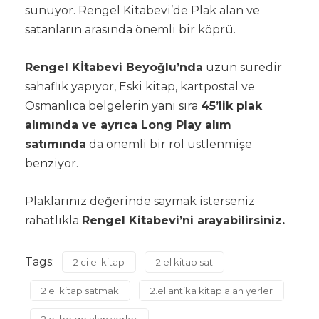
sunuyor. Rengel Kitabevi’de Plak alan ve
satanların arasında önemli bir köprü.
Rengel Kİtabevi Beyoğlu’nda
uzun süredir
sahaflık yapıyor, Eski kitap, kartpostal ve
Osmanlıca belgelerin yanı sıra
45’lik plak
alımında ve ayrıca Long Play alım
satımında
da önemli bir rol üstlenmişe
benziyor.
Plaklarınız değerinde saymak isterseniz
rahatlıkla
Rengel Kitabevi’ni arayabilirsiniz.
Tags:
2 ci el kitap
2 el kitap sat
2 el kitap satmak
2.el antika kitap alan yerler
2.el belge alan yerler