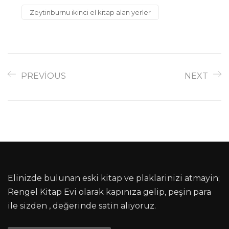
Zeytinburnu ikinci el kitap alan yerler
PREVIOUS
NEXT
Elinizde bulunan eski kitap ve plaklarinizi atmayin;
Rengel Kitap Evi olarak kapınıza gelip, peşin para
ile sizden , değerinde satin aliyoruz.