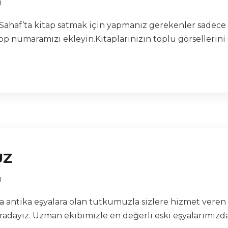
g
en Sahaf’ta kitap satmak için yapmanız gerekenler sadece 
p numaramızı ekleyin.Kitaplarınızın toplu görsellerini 
UZ
g
lara antika eşyalara olan tutkumuzla sizlere hizmet vere
radayız. Uzman ekibimizle en değerli eski eşyalarımızdan