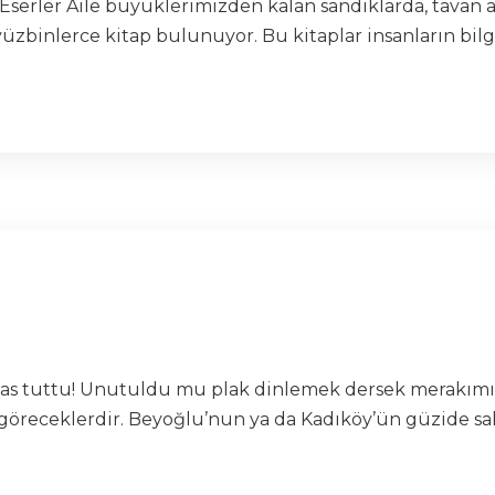
a Eserler Aile büyüklerimizden kalan sandıklarda, tavan
yüzbinlerce kitap bulunuyor. Bu kitaplar insanların bilg
 pas tuttu! Unutuldu mu plak dinlemek dersek merakımız
öreceklerdir. Beyoğlu’nun ya da Kadıköy’ün güzide saha