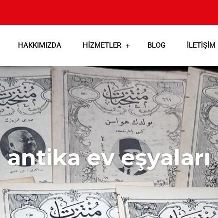
HAKKIMIZDA
HIZMETLER
BLOG
İLETIŞIM
antika ev eşyaları