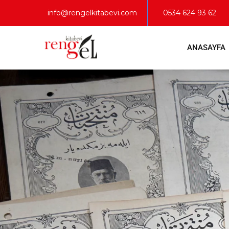
info@rengelkitabevi.com
0534 624 93 62
ANASAYFA