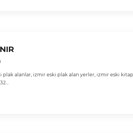
INIR
g
i plak alanlar, izmir eski plak alan yerler, izmir eski kita
2...