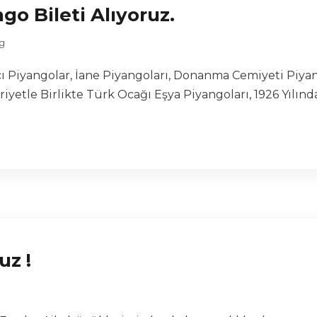
ngo Bileti Alıyoruz.
g
Piyangolar, İane Piyangoları, Donanma Cemiyeti Piyango
etle Birlikte Türk Ocağı Eşya Piyangoları, 1926 Yılında
uz !