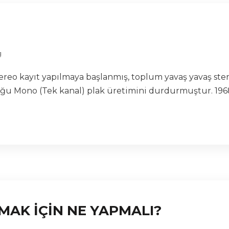
g
 stereo kayıt yapılmaya başlanmış, toplum yavaş yavaş st
oğu Mono (Tek kanal) plak üretimini durdurmuştur. 1968 
TMAK İÇİN NE YAPMALI?