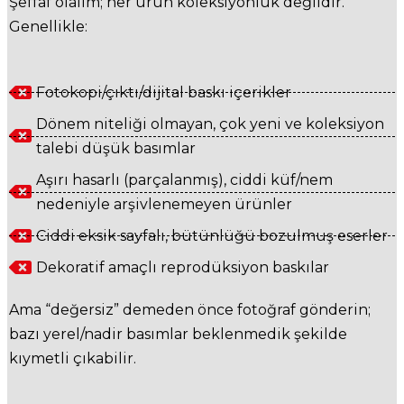
Şeffaf olalım; her ürün koleksiyonluk değildir.
Genellikle:
Fotokopi/çıktı/dijital baskı içerikler
Dönem niteliği olmayan, çok yeni ve koleksiyon
talebi düşük basımlar
Aşırı hasarlı (parçalanmış), ciddi küf/nem
nedeniyle arşivlenemeyen ürünler
Ciddi eksik sayfalı, bütünlüğü bozulmuş eserler
Dekoratif amaçlı reprodüksiyon baskılar
Ama “değersiz” demeden önce fotoğraf gönderin;
bazı yerel/nadir basımlar beklenmedik şekilde
kıymetli çıkabilir.