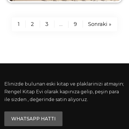
1
2
3
9
Sonraki »
…
Elinizde bulunan eski kitap ve plaklarinizi atmayin;
Rengel Kitap Evi olarak kapınıza gelip, peşin para
ile sizden , değerinde satin aliyoruz.
WHATSAPP HATTI