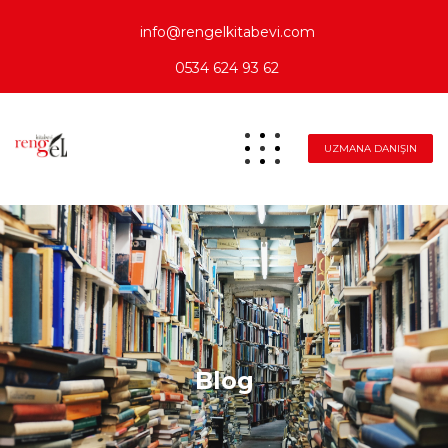
info@rengelkitabevi.com
0534 624 93 62
UZMANA DANIŞIN
Blog