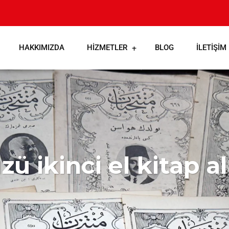
HAKKIMIZDA
HIZMETLER
BLOG
İLETIŞIM
ü ikinci el kitap a