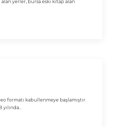
p alan yerler, bursa eski kitap alan
ereo formatı kabullenmeye başlamıştır.
yılında...