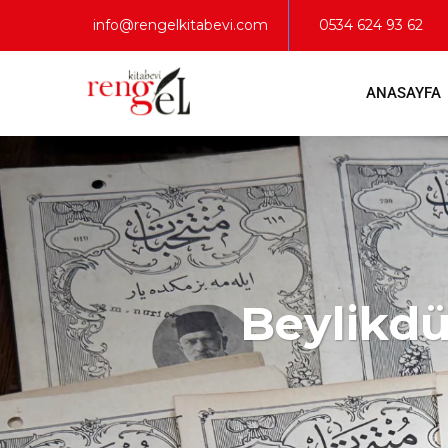
info@rengelkitabevi.com
0534 624 93 62
ANASAYFA
Beylikdüz