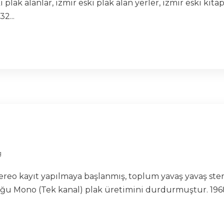
i plak alanlar, izmir eski plak alan yerler, izmir eski kita
2...
g
 stereo kayıt yapılmaya başlanmış, toplum yavaş yavaş st
oğu Mono (Tek kanal) plak üretimini durdurmuştur. 1968 