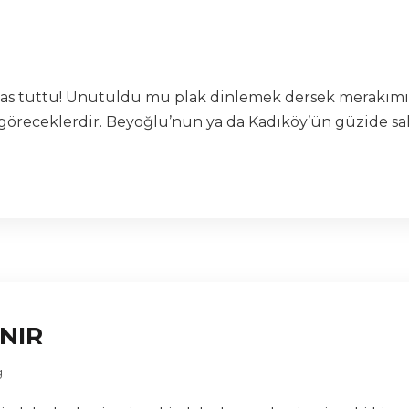
 pas tuttu! Unutuldu mu plak dinlemek dersek merakımız
öreceklerdir. Beyoğlu’nun ya da Kadıköy’ün güzide saha
INIR
g