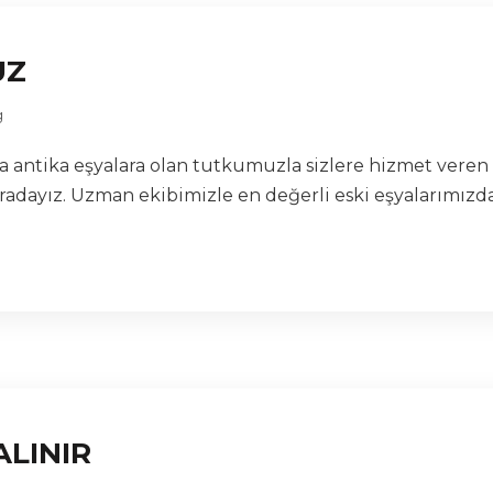
UZ
g
lara antika eşyalara olan tutkumuzla sizlere hizmet vere
radayız. Uzman ekibimizle en değerli eski eşyalarımızdan
ALINIR