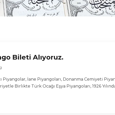
ngo Bileti Alıyoruz.
g
Piyangolar, İane Piyangoları, Donanma Cemiyeti Piyango
etle Birlikte Türk Ocağı Eşya Piyangoları, 1926 Yılında