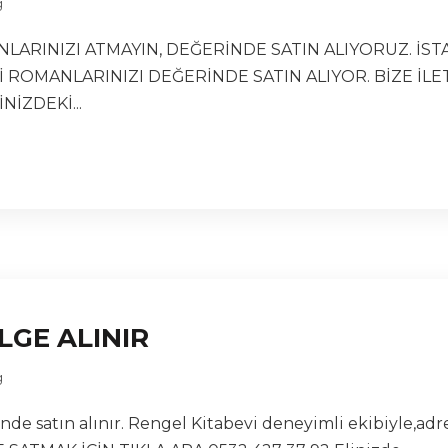
g
NLARINIZI ATMAYIN, DEĞERİNDE SATIN ALIYORUZ. İS
Gİ ROMANLARINIZI DEĞERİNDE SATIN ALIYOR. BİZE İ
NİZDEKİ...
LGE ALINIR
g
nde satın alınır. Rengel Kitabevi deneyimli ekibiyle,adr