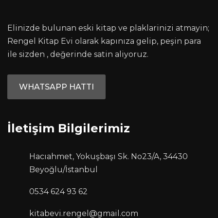
Elinizde bulunan eski kitap ve plaklarinizi atmayin;
Rengel Kitap Evi olarak kapınıza gelip, peşin para
ile sizden , değerinde satin aliyoruz.
WHATSAPP HATTI
İletişim Bilgilerimiz
Hacıahmet, Yokuşbaşı Sk. No23/A, 34430
Beyoğlu/İstanbul
0534 624 93 62
kitabevi.rengel@gmail.com