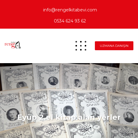
info@rengelkitabevi.com
0534 624 93 62
UZMANA DANIŞIN
Eyüp 2.el kitap alan yerler