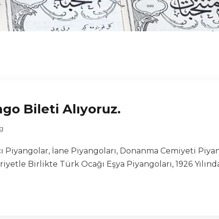
ngo Bileti Alıyoruz.
g
Piyangolar, İane Piyangoları, Donanma Cemiyeti Piyango
etle Birlikte Türk Ocağı Eşya Piyangoları, 1926 Yılında