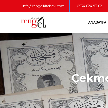
info@rengelkitabevi.com
0534 624 93 62
ANASAYFA
Çekmek