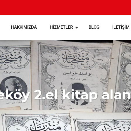
HAKKIMIZDA
HIZMETLER
BLOG
İLETIŞIM
öy 2.el kitap alan