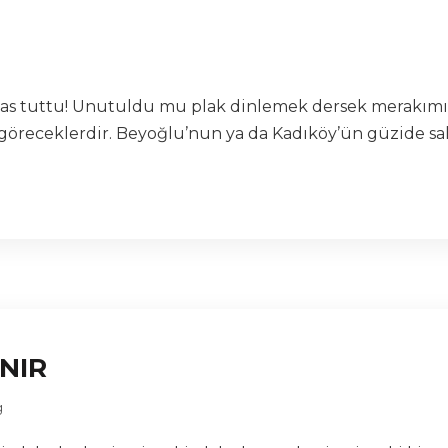
 pas tuttu! Unutuldu mu plak dinlemek dersek merakımız
öreceklerdir. Beyoğlu’nun ya da Kadıköy’ün güzide saha
INIR
g