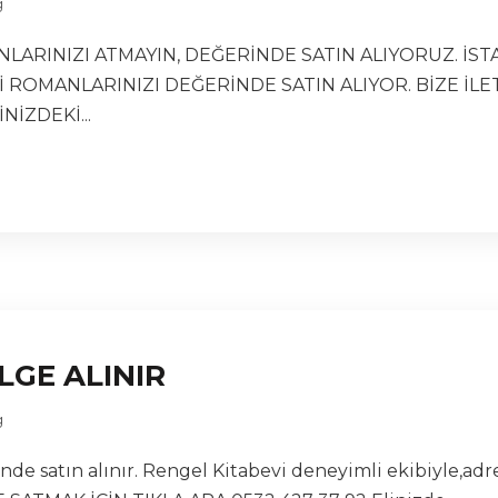
g
NLARINIZI ATMAYIN, DEĞERİNDE SATIN ALIYORUZ. İS
Gİ ROMANLARINIZI DEĞERİNDE SATIN ALIYOR. BİZE İ
NİZDEKİ...
LGE ALINIR
g
nde satın alınır. Rengel Kitabevi deneyimli ekibiyle,adr