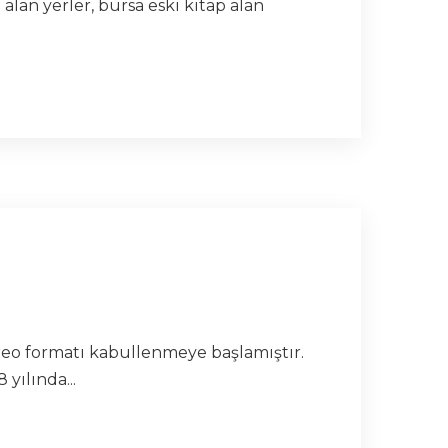
p alan yerler, bursa eski kitap alan
ereo formatı kabullenmeye başlamıştır.
yılında...