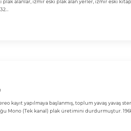
i plak alanlar, izmir eski plak alan yerler, izmir eski kita
2...
g
 stereo kayıt yapılmaya başlanmış, toplum yavaş yavaş st
oğu Mono (Tek kanal) plak üretimini durdurmuştur. 1968 