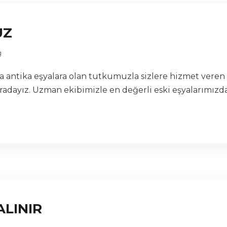
UZ
g
lara antika eşyalara olan tutkumuzla sizlere hizmet vere
radayız. Uzman ekibimizle en değerli eski eşyalarımızdan
ALINIR