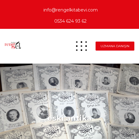
info@rengelkitabevi.com
0534 624 93 62
UZMANA DANIŞIN
eski antika