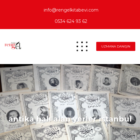
info@rengelkitabevi.com
0534 624 93 62
UZMANA DANIŞIN
antika halı alan yerler istanbul