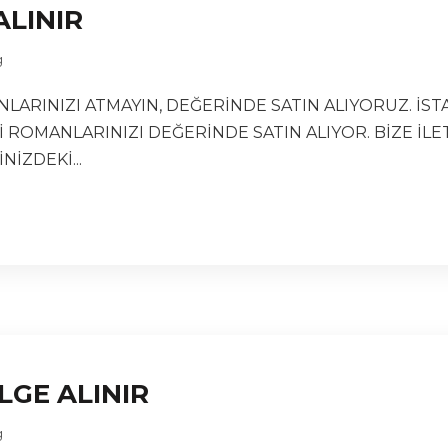
ALINIR
g
NLARINIZI ATMAYIN, DEĞERİNDE SATIN ALIYORUZ. İS
Gİ ROMANLARINIZI DEĞERİNDE SATIN ALIYOR. BİZE İ
NİZDEKİ...
LGE ALINIR
g