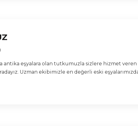
UZ
g
lara antika eşyalara olan tutkumuzla sizlere hizmet vere
radayız. Uzman ekibimizle en değerli eski eşyalarımızdan