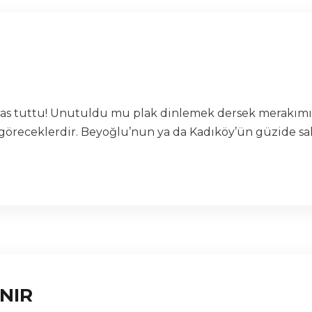
 pas tuttu! Unutuldu mu plak dinlemek dersek merakımız
öreceklerdir. Beyoğlu’nun ya da Kadıköy’ün güzide saha
INIR