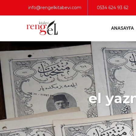
info@rengelkitabevi.com
0534 624 93 62
ANASAYFA
el yaz