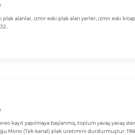
g
i plak alanlar, izmir eski plak alan yerler, izmir eski kita
2...
g
 stereo kayıt yapılmaya başlanmış, toplum yavaş yavaş st
oğu Mono (Tek kanal) plak üretimini durdurmuştur. 1968 