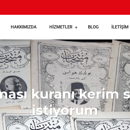
HAKKIMIZDA
HIZMETLER
BLOG
İLETIŞIM
ması kuranı kerim
istiyorum