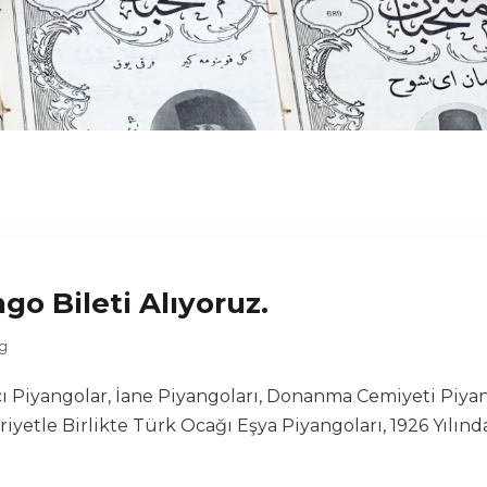
ngo Bileti Alıyoruz.
g
Piyangolar, İane Piyangoları, Donanma Cemiyeti Piyango
etle Birlikte Türk Ocağı Eşya Piyangoları, 1926 Yılında