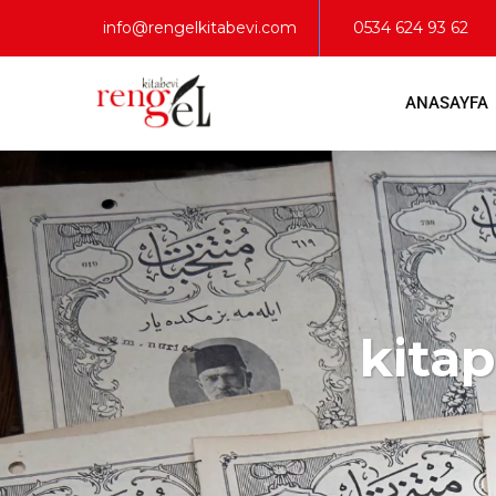
info@rengelkitabevi.com
0534 624 93 62
ANASAYFA
kita