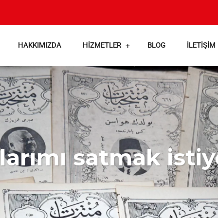
HAKKIMIZDA
HIZMETLER
BLOG
İLETIŞIM
plarımı satmak isti