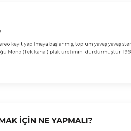
g
 stereo kayıt yapılmaya başlanmış, toplum yavaş yavaş st
oğu Mono (Tek kanal) plak üretimini durdurmuştur. 1968 
TMAK İÇİN NE YAPMALI?