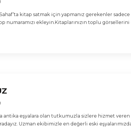
g
en Sahaf’ta kitap satmak için yapmanız gerekenler sadece 
p numaramızı ekleyin.Kitaplarınızın toplu görsellerini 
UZ
g
lara antika eşyalara olan tutkumuzla sizlere hizmet vere
radayız. Uzman ekibimizle en değerli eski eşyalarımızdan