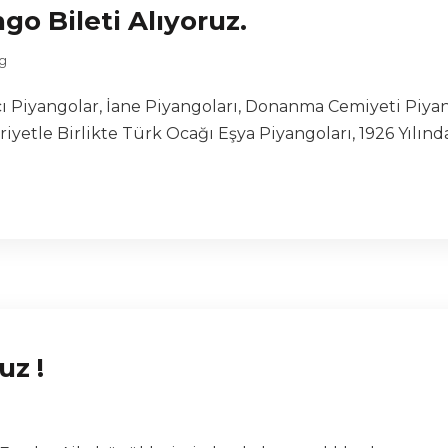
ngo Bileti Alıyoruz.
g
Piyangolar, İane Piyangoları, Donanma Cemiyeti Piyango
etle Birlikte Türk Ocağı Eşya Piyangoları, 1926 Yılında
uz !