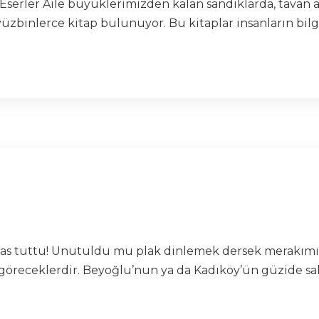
a Eserler Aile büyüklerimizden kalan sandıklarda, tavan
yüzbinlerce kitap bulunuyor. Bu kitaplar insanların bilg
 pas tuttu! Unutuldu mu plak dinlemek dersek merakımız
öreceklerdir. Beyoğlu’nun ya da Kadıköy’ün güzide saha