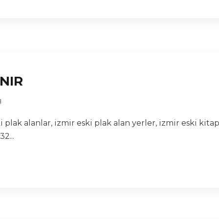
INIR
g
i plak alanlar, izmir eski plak alan yerler, izmir eski kita
2...