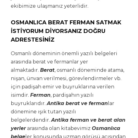
ekibimize ulaşmanız yeterlidir.
OSMANLICA BERAT FERMAN SATMAK
İSTİYORUM DİYORSANIZ DOĞRU
ADRESTESİNİZ
Osmanlı döneminin önemli yazılı belgeleri
arasında berat ve fermanlar yer
almaktadır.
Berat
, osmanlı döneminde atama,
nişan, ünvan verilmesi, görevlendirmeler vb.
için padişah emir ve buyruklarına verilen
isimdir.
Ferman
, pardişahın yazılı
buyruklarıdır.
Antika berat
ve ferman
lar
dönemine ışık tutan yazılı
belgelerdendir.
Antika ferman
ve berat alan
yerler
arasında olan kitabevimiz
Osmanlıca
belge
ler konusunda uzman görüşü açısından