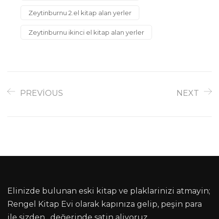
Zeytinburnu 2.el kitap alan yerler
Zeytinburnu ikinci el kitap alan yerler
PREVIOUS
NEXT
Elinizde bulunan eski kitap ve plaklarinizi atmayin;
Rengel Kitap Evi olarak kapınıza gelip, peşin para
ile sizden , değerinde satin aliyoruz.