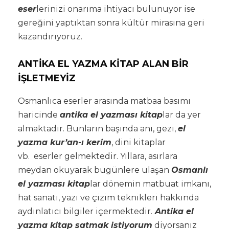
eser
lerinizi onarıma ihtiyacı bulunuyor ise
gereğini yaptıktan sonra kültür mirasına geri
kazandırıyoruz.
ANTİKA EL YAZMA KİTAP ALAN BİR
İŞLETMEYİZ
Osmanlıca eserler arasında matbaa basımı
haricinde
antika el yazması kitap
lar da yer
almaktadır. Bunların başında anı, gezi,
el
yazma kur’an-ı kerim
, dini kitaplar
vb. eserler gelmektedir. Yıllara, asırlara
meydan okuyarak bugünlere ulaşan
Osmanlı
el yazması kitap
lar dönemin matbuat imkanı,
hat sanatı, yazı ve çizim teknikleri hakkında
aydınlatıcı bilgiler içermektedir.
Antika el
yazma kitap satmak istiyorum
diyorsanız