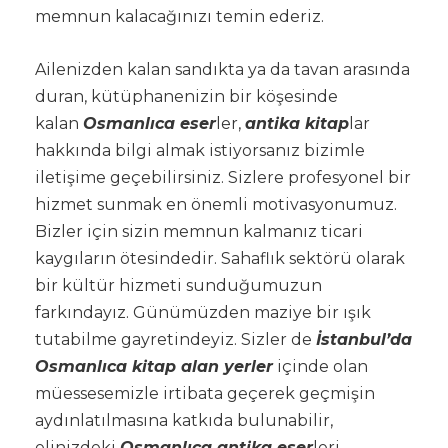
memnun kalacağınızı temin ederiz.
Ailenizden kalan sandıkta ya da tavan arasında
duran, kütüphanenizin bir köşesinde
kalan
Osmanlıca eser
ler,
antika kitap
lar
hakkında bilgi almak istiyorsanız bizimle
iletişime geçebilirsiniz. Sizlere profesyonel bir
hizmet sunmak en önemli motivasyonumuz.
Bizler için sizin memnun kalmanız ticari
kaygıların ötesindedir. Sahaflık sektörü olarak
bir kültür hizmeti sunduğumuzun
farkındayız. Günümüzden maziye bir ışık
tutabilme gayretindeyiz. Sizler de
İstanbul’da
Osmanlıca kitap alan yerler
içinde olan
müessesemizle irtibata geçerek geçmişin
aydınlatılmasına katkıda bulunabilir,
elinizdeki
Osmanlıca antika eser
leri