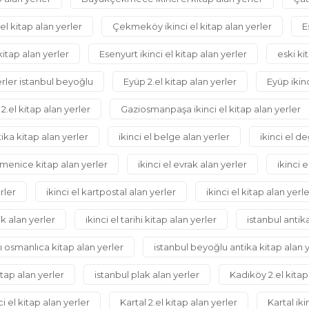
 kitap alan yerler
Çekmeköy ikinci el kitap alan yerler
E
kitap alan yerler
Esenyurt ikinci el kitap alan yerler
eski ki
erler istanbul beyoğlu
Eyüp 2.el kitap alan yerler
Eyüp ikinc
.el kitap alan yerler
Gaziosmanpaşa ikinci el kitap alan yerler
tika kitap alan yerler
ikinci el belge alan yerler
ikinci el d
ermenice kitap alan yerler
ikinci el evrak alan yerler
ikinci 
erler
ikinci el kartpostal alan yerler
ikinci el kitap alan yerl
ak alan yerler
ikinci el tarihi kitap alan yerler
istanbul antik
ı osmanlıca kitap alan yerler
istanbul beyoğlu antika kitap alan 
tap alan yerler
istanbul plak alan yerler
Kadıköy 2.el kitap
i el kitap alan yerler
Kartal 2.el kitap alan yerler
Kartal iki