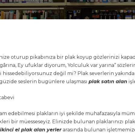
e oturup pikabınıza bir plak koyup gözlerinizi kapad
ârına, Ey ufuklar diyorum, Yolculuk var yarına” sözler
issedebiliyorsunuz değil mi? Plak severlerin yakından
 güzide seslerin bugünlere ulaşması
plak satın alan
işl
tabevi
devam edebilmesi plakların iyi şekilde muhafazasıyla m
leri bir müesseseyiz. Elinizde bulunan plaklarınızı p
ikinci el plak alan yerler
arasında bulunan işletmemize