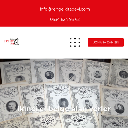
info@rengelkitabevi.com
0534 624 93 62
UZMANA DANIŞIN
ikinci el belge alan yerler