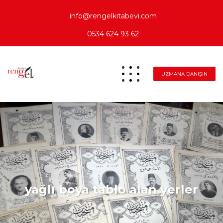
info@rengelkitabevi.com
0534 624 93 62
UZMANA DANIŞIN
yağlı boya tablo alan yerler