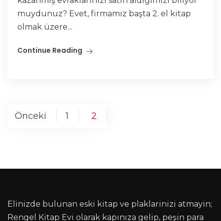
kazanmış evraklarınızı satın aldığımızı biliyor
muydunuz? Evet, firmamız başta 2. el kitap
olmak üzere...
Continue Reading
Önceki
1
2
Elinizde bulunan eski kitap ve plaklarinizi atmayin;
Rengel Kitap Evi olarak kapınıza gelip, peşin para