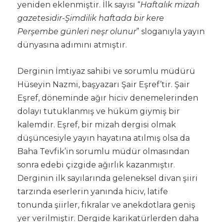
yeniden eklenmiştir. İlk sayısı “
Haftalık mizah
gazetesidir-Şimdilik haftada bir kere
Perşembe günleri neşr olunur
” sloganıyla yayın
dünyasına adımını atmıştır.
Derginin İmtiyaz sahibi ve sorumlu müdürü
Hüseyin Nazmi, başyazarı Şair Eşref’tir. Şair
Eşref, döneminde ağır hiciv denemelerinden
dolayı tutuklanmış ve hüküm giymiş bir
kalemdir. Eşref, bir mizah dergisi olmak
düşüncesiyle yayın hayatına atılmış olsa da
Baha Tevfik’in sorumlu müdür olmasından
sonra edebi çizgide ağırlık kazanmıştır.
Derginin ilk sayılarında geleneksel divan şiiri
tarzında eserlerin yanında hiciv, latife
tonunda şiirler, fıkralar ve anekdotlara geniş
yer verilmiştir. Dergide karikatürlerden daha