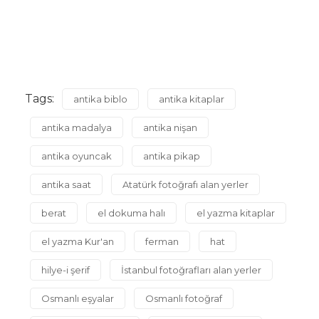
Tags:
antika biblo
antika kitaplar
antika madalya
antika nişan
antika oyuncak
antika pikap
antika saat
Atatürk fotoğrafı alan yerler
berat
el dokuma halı
el yazma kitaplar
el yazma Kur'an
ferman
hat
hilye-i şerif
İstanbul fotoğrafları alan yerler
Osmanlı eşyalar
Osmanlı fotoğraf