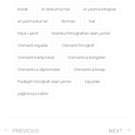
berat
el dokuma halı
el yazma kitaplar
el yazma Kur'an
ferman
hat
hilye-i şerif
İstanbul fotoğrafları alan yerler
Osmanlı eşyalar
Osmanlı fotoğraf
Osmanlı kartpostal
Osmanlıca belgeler
Osmanlıca diplomalar
Osmanlıca kitap
Padişah fotoğrafı alan yerler
taş plak
yağlı boya tablo
PREVIOUS
NEXT