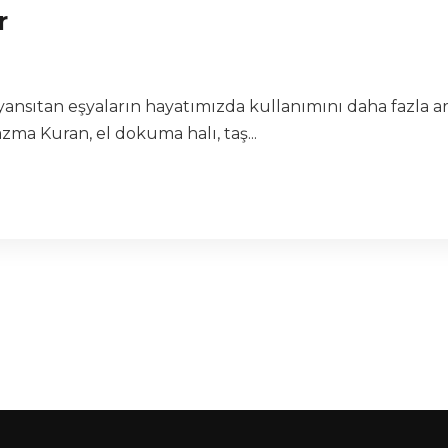
r
nsıtan eşyaların hayatımızda kullanımını daha fazla a
azma Kuran, el dokuma halı, taş...