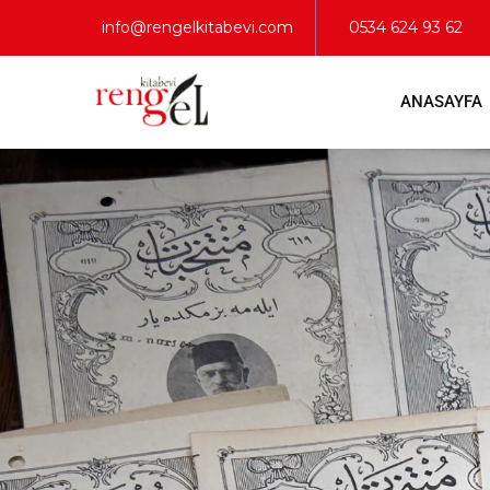
info@rengelkitabevi.com
0534 624 93 62
ANASAYFA