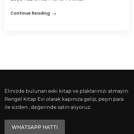
Continue Reading
Elinizde bulunan eski kitap ve plaklarinizi atmayin;
Rengel Kitap Evi olarak kapınıza gelip, peşin para
ile sizden , değerinde satin aliyoruz.
WHATSAPP HATTI