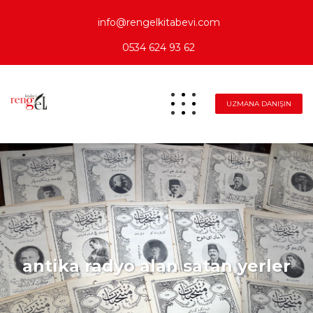
info@rengelkitabevi.com
0534 624 93 62
UZMANA DANIŞIN
antika radyo alan satan yerler