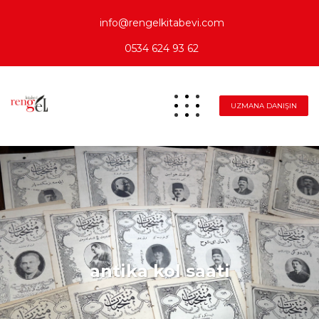
info@rengelkitabevi.com
0534 624 93 62
UZMANA DANIŞIN
antika kol saati