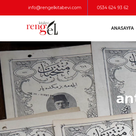
info@rengelkitabevi.com
0534 624 93 62
ANASAYFA
an