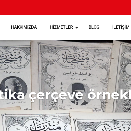
HAKKIMIZDA
HIZMETLER
BLOG
İLETIŞIM
tika çerçeve örnekl