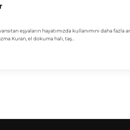
r
nsıtan eşyaların hayatımızda kullanımını daha fazla a
azma Kuran, el dokuma halı, taş...