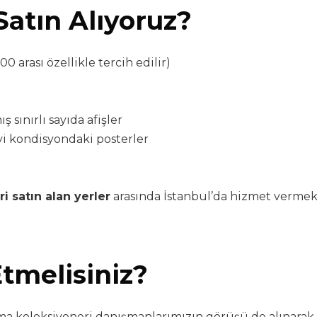
Satın Alıyoruz?
0 arası özellikle tercih edilir)
ş sınırlı sayıda afişler
yi kondisyondaki posterler
ri satın alan yerler
arasında İstanbul’da hizmet vermek
tmelisiniz?
nema koleksiyoneri danışmanlarımızın görüşü de alınarak