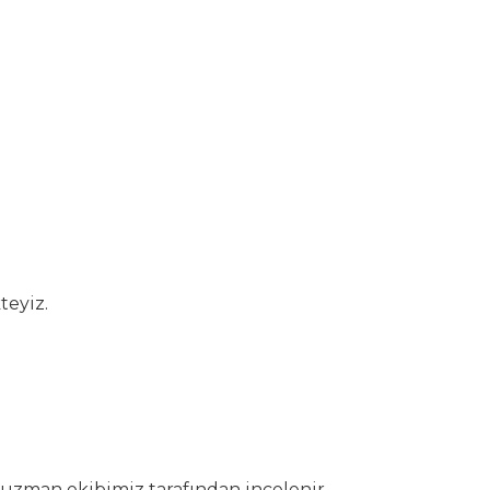
teyiz.
 uzman ekibimiz tarafından incelenir.