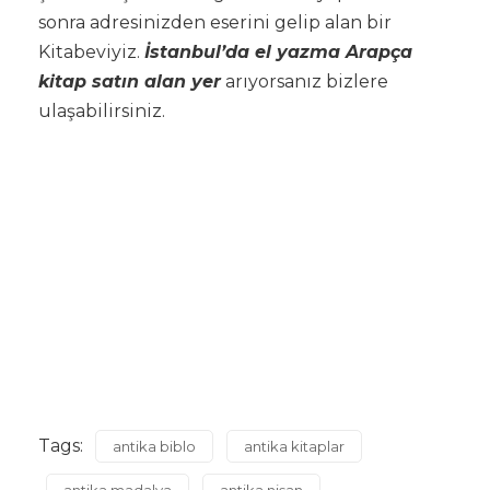
sonra adresinizden eserini gelip alan bir
Kitabeviyiz.
İstanbul’da el yazma Arapça
kitap satın alan yer
arıyorsanız bizlere
ulaşabilirsiniz.
Tags:
antika biblo
antika kitaplar
antika madalya
antika nişan