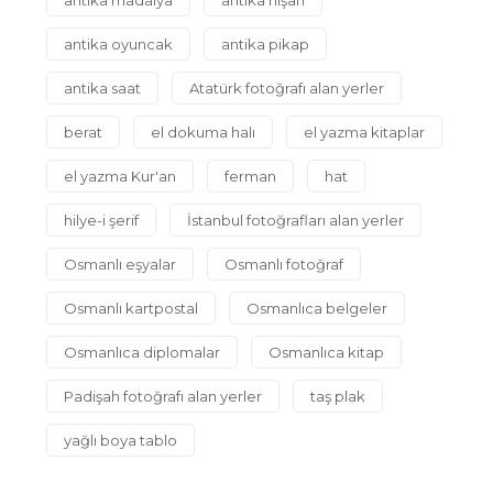
antika oyuncak
antika pikap
antika saat
Atatürk fotoğrafı alan yerler
berat
el dokuma halı
el yazma kitaplar
el yazma Kur'an
ferman
hat
hilye-i şerif
İstanbul fotoğrafları alan yerler
Osmanlı eşyalar
Osmanlı fotoğraf
Osmanlı kartpostal
Osmanlıca belgeler
Osmanlıca diplomalar
Osmanlıca kitap
Padişah fotoğrafı alan yerler
taş plak
yağlı boya tablo