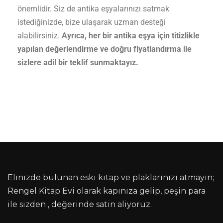
önemlidir. Siz de antika eşyalarınızı satmak
istediğinizde, bize ulaşarak uzman desteği
alabilirsiniz.
Ayrıca, her bir antika eşya için titizlikle
yapılan değerlendirme ve doğru fiyatlandırma ile
sizlere adil bir teklif sunmaktayız.
Elinizde bulunan eski kitap ve plaklarinizi atmayin;
Rengel Kitap Evi olarak kapınıza gelip, peşin para
ile sizden , değerinde satin aliyoruz.