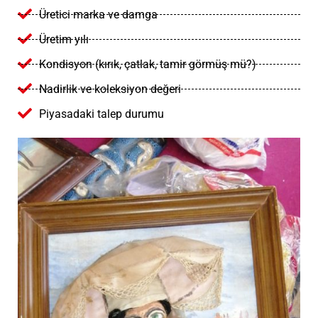
Üretici marka ve damga
Üretim yılı
Kondisyon (kırık, çatlak, tamir görmüş mü?)
Nadirlik ve koleksiyon değeri
Piyasadaki talep durumu